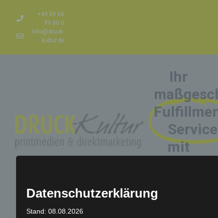
+49 89 68
99 80 0
info@druck-
kultur.de
Ihr
maßgesch
Fulfillme
Service
mit
Online-
Lagerver
Datenschutzerklärung
Stand: 08.08.2026