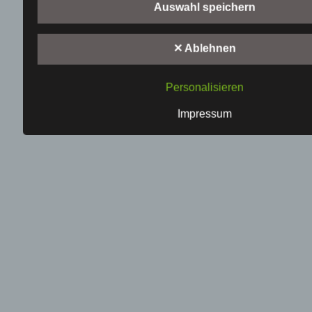
folgenden Begriffe:
Auswahl speichern
a) personenbezogene Daten
✕ Ablehnen
Personenbezogene Daten sind alle Informationen, die si
identifizierte oder identifizierbare natürliche Person (i
"betroffene Person") beziehen. Als identifizierbar wird ei
Personalisieren
Person angesehen, die direkt oder indirekt, insbesonder
Zuordnung zu einer Kennung wie einem Namen, zu ein
Impressum
Kennnummer, zu Standortdaten, zu einer Online-Kennu
einem oder mehreren besonderen Merkmalen, die Ausd
physischen, physiologischen, genetischen, psychischen
wirtschaftlichen, kulturellen oder sozialen Identität diese
Person sind, identifiziert werden kann.
b) betroffene Person
Betroffene Person ist jede identifizierte oder identifizier
natürliche Person, deren personenbezogene Daten von 
Verarbeitung Verantwortlichen verarbeitet werden.
c) Verarbeitung
Verarbeitung ist jeder mit oder ohne Hilfe automatisiert