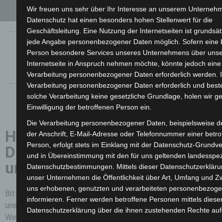
0,00
€
Wir freuen uns sehr über Ihr Interesse an unserem Unterneh
Datenschutz hat einen besonders hohen Stellenwert für die
Geschäftsleitung. Eine Nutzung der Internetseiten ist grundsät
jede Angabe personenbezogener Daten möglich. Sofern eine 
Home
Kundenlager
Person besondere Services unseres Unternehmens über uns
Internetseite in Anspruch nehmen möchte, könnte jedoch eine
Mein Konto
Impressum
Verarbeitung personenbezogener Daten erforderlich werden. I
Verarbeitung personenbezogener Daten erforderlich und beste
solche Verarbeitung keine gesetzliche Grundlage, holen wir ge
Einwilligung der betroffenen Person ein.
Die Verarbeitung personenbezogener Daten, beispielsweise 
Herzlich willkommen beim
der Anschrift, E-Mail-Adresse oder Telefonnummer einer betro
Person, erfolgt stets im Einklang mit der Datenschutz-Grundv
Druck-Kultur Kundenlager
und in Übereinstimmung mit den für uns geltenden landesspez
und Fulfillment-Portal!
Datenschutzbestimmungen. Mittels dieser Datenschutzerklär
unser Unternehmen die Öffentlichkeit über Art, Umfang und Z
uns erhobenen, genutzten und verarbeiteten personenbezog
Bitte beachten Sie, dass unser Online-Service exklusiv für
informieren. Ferner werden betroffene Personen mittels diese
unsere registrierten Bestandskunden zur Verfügung steht.
Datenschutzerklärung über die ihnen zustehenden Rechte aufg
Wenn Sie bereits ein Lager-Kunde bei uns sind, können Sie